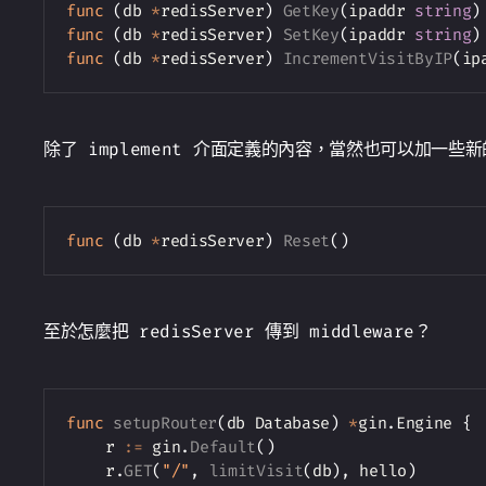
func
(
db 
*
redisServer
)
GetKey
(
ipaddr 
string
)
func
(
db 
*
redisServer
)
SetKey
(
ipaddr 
string
)
func
(
db 
*
redisServer
)
IncrementVisitByIP
(
ip
除了 implement 介面定義的內容，當然也可以加一些新的
func
(
db 
*
redisServer
)
Reset
(
)
至於怎麼把 redisServer 傳到 middleware？
func
setupRouter
(
db Database
)
*
gin
.
Engine 
{
	r 
:=
 gin
.
Default
(
)
	r
.
GET
(
"/"
,
limitVisit
(
db
)
,
 hello
)