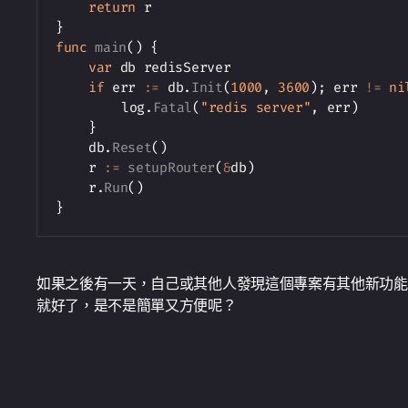
return
}
func
main
(
)
{
var
 db redisServer

if
 err 
:=
 db
.
Init
(
1000
,
3600
)
;
 err 
!=
ni
		log
.
Fatal
(
"redis server"
,
 err
)
}
	db
.
Reset
(
)
	r 
:=
setupRouter
(
&
db
)
	r
.
Run
(
)
}
如果之後有一天，自己或其他人發現這個專案有其他新功能要添加等
就好了，是不是簡單又方便呢？