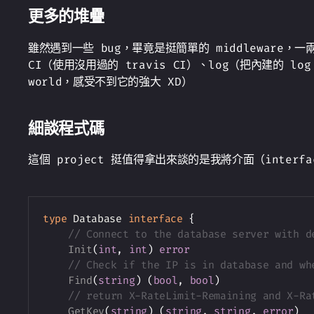
更多的堆疊
雖然遇到一些 bug，畢竟是挺簡單的 middleware，
CI（使用沒用過的 travis CI）、log（把內建的 log
world，感受不到它的強大 XD）
細談程式碼
這個 project 挺值得拿出來談的是我將介面（interfa
type
 Database 
interface
{
// Connect to the database server with d
Init
(
int
,
int
)
error
// Check if the IP is in database and wh
Find
(
string
)
(
bool
,
bool
)
// return X-RateLimit-Remaining and X-Ra
GetKey
(
string
)
(
string
,
string
,
error
)