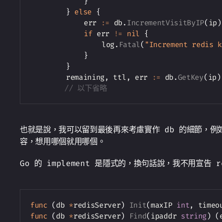
}
}
else
{
			err 
:=
 db
.
IncrementVisitByIP
(
ip
)
if
 err 
!=
nil
{
				log
.
Fatal
(
"Increment redis 
}
}
		remaining
,
 ttl
,
 err 
:=
 db
.
GetKey
(
ip
)
// 以下省略
也就是說，我可以留到最後再來考慮實作 db 的細節，例如我可
容，想用哪個就用哪個。
Go 的 implement 是隱式的，換句話說，我不用宣告 red
func
(
db 
*
redisServer
)
Init
(
maxIP 
int
,
 timeo
func
(
db 
*
redisServer
)
Find
(
ipaddr 
string
)
(