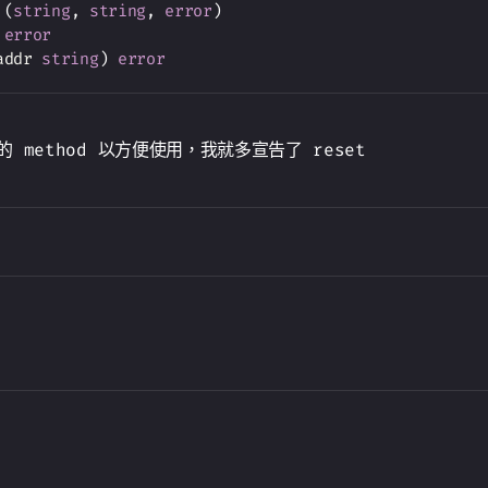
(
string
,
string
,
error
)
error
addr 
string
)
error
 method 以方便使用，我就多宣告了 reset