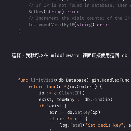
// If IP is not found in database, then 
SetKey
(
string
)
error
// Increment the visit counter of the IP
IncrementVisitByIP
(
string
)
error
}
這樣，我就可以在 middleware 裡面直接使用這個 db
func
limitVisit
(
db Database
)
 gin
.
HandlerFunc
return
func
(
c 
*
gin
.
Context
)
{
		ip 
:=
 c
.
ClientIP
(
)
		exist
,
 tooMany 
:=
 db
.
Find
(
ip
)
if
!
exist 
{
			err 
:=
 db
.
SetKey
(
ip
)
if
 err 
!=
nil
{
				log
.
Fatal
(
"Set redis key"
,
 