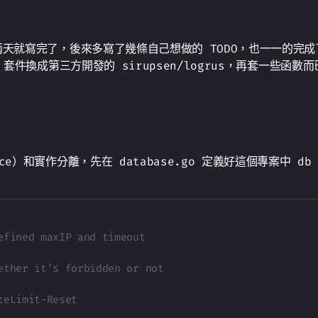
一兩天就寫完了，後來多寫了幾條自己想做的 TODO，也一一的完成了，
 套件換成第三方開發的 sirupsen/logrus，再套一些函數而已
ce）和實作分離，先在 database.go 定義好這個專案中 db
efined maxIP and timeout
ether it's forbidden or not
teLimit-Reset